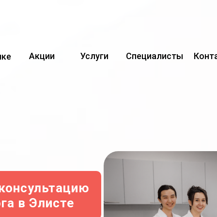
Акции
Услуги
Специалисты
Конт
ике
 консультацию
га в Элисте